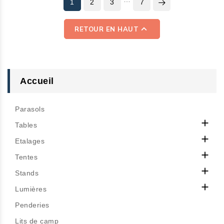
1
2
3
7

RETOUR EN HAUT
Accueil
Parasols

Tables

Etalages

Tentes

Stands

Lumières
Penderies
Lits de camp