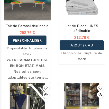
Toit de Parasol déclinable
Lot de Rideau INES
déclinable
258,76 €
212,76 €
PERSONNALISER
AJOUTER AU
Disponibilité:
Rupture de
Disponibilité:
Rupture de
stock
PANIER
stock
VOTRE ARMATURE EST
EN BON ETAT, MAIS
VOTRE TOILE EST
Nos toiles sont
ABIMEE : PROCEDEZ A
adaptables sur toutes
UN RENTOILAGE.
les armatures
. Le
polyester est un très bon
isolant thermique résistant
à l’usure.
Composées à
100 % de polyester