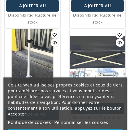
AJOUTER AU
AJOUTER AU
Disponibilité:
Rupture de
Disponibilité:
Rupture de
PANIER
PANIER
stock
stock
Ce site Web utilise ses propres cookies et ceux de tiers
pour améliorer nos services et vous montrer des
Poteau inférieur pour
Croisillons INES
publicités liées à vos préférences en analysant vos
tente INES
16,56 €
habitudes de navigation. Pour donner votre
23,00 €
consentement à son utilisation, appuyez sur le bouton
AJOUTER AU
Accepter.
AJOUTER AU
Disponibilité:
Rupture de
PANIER
Politique de cookies
Personnaliser les cookies
Disponibilité:
Rupture de
stock
PANIER