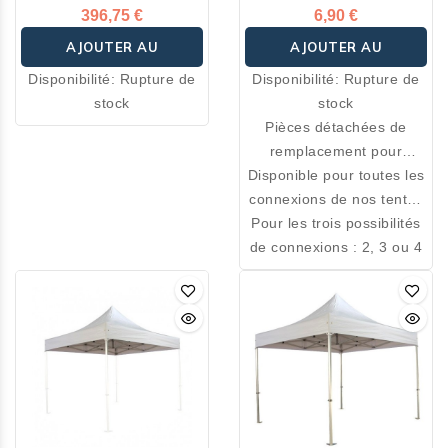
396,75 €
6,90 €
AJOUTER AU
AJOUTER AU
Disponibilité:
Rupture de
Disponibilité:
Rupture de
PANIER
PANIER
stock
stock
Pièces détachées de
remplacement pour
Disponible pour toutes les
réparer vous même votre
connexions de nos tentes
tente.
Pour les trois possibilités
: Inés, Flash et Abri.
de connexions : 2, 3 ou 4