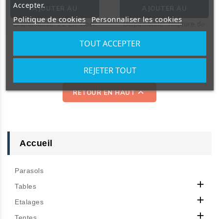
Accepter.
AJOUTER AU
AJOUTER AU
Politique de cookies
Personnaliser les cookies
Disponibilité:
22 En stock
Disponibilité:
Rupture de
PANIER
PANIER
stock
TOUT ACCEPTER
Affichage 1-8 de 8 article(s)
REJETER TOUT

RETOUR EN HAUT
Accueil
Parasols

Tables

Etalages

Tentes