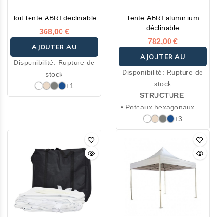
Toit tente ABRI déclinable
Tente ABRI aluminium
déclinable
368,00 €
782,00 €
AJOUTER AU
AJOUTER AU
Disponibilité:
Rupture de
PANIER
Disponibilité:
Rupture de
stock
PANIER
stock
+1
STRUCTURE
• Poteaux hexagonaux en
aluminium anodisé
+3
renforcé Ø 5 cm épaisseur
2 mm
• 4 hauteurs réglables de
220 à 250 cm
• Système de blocage
avec anneau à ressorts
• Croisillons : 35 x 18 cm
épaisseur 2 mm