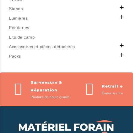

Stands

Lumières
Penderies
Lits de camp

Accessoires et pièces détachées

Packs
Sur-mesure &
Retrait en m
Réparation
Évitez les frais de l
Produits de haute qualité