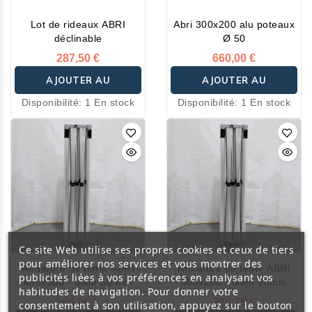
• Pièces de connexions en
Lot de rideaux ABRI
Abri 300x200 alu poteaux
aluminium et fonte
déclinable
Ø 50
d’aluminium
287,50 €
660,00 €
• Platine de pied en acier
galvanisé
AJOUTER AU
AJOUTER AU
Tente disponible en 5
Disponibilité:
1 En stock
Disponibilité:
1 En stock
PANIER
PANIER
couleurs : blanc, blanc
cassé, gris, bleu foncé,
vert, rouge et noir.
Ce site Web utilise ses propres cookies et ceux de tiers
pour améliorer nos services et vous montrer des
Armature de tente ABRI
Armature de tente ABRI
publicités liées à vos préférences en analysant vos
450x300 - diam 50 mm
300x200 - diam 50mm
habitudes de navigation. Pour donner votre
506,00 €
396,76 €
consentement à son utilisation, appuyez sur le bouton