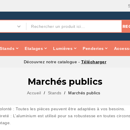
RE
Stands
Etalages
Lumières
Penderies
Accesso
Découvrez notre catalogue -
Télécharger
Marchés publics
Accueil
Stands
Marchés publics
olonté :
Toutes les pièces peuvent être adaptées à vos besoins.
èreté :
L’aluminium est utilisé pour sa robustesse en toutes circon
ntage.