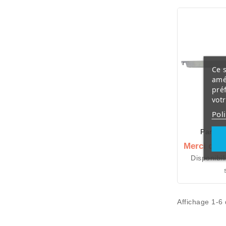
Ce s
amé
pré
vot
Pol
Panne 
Merci de n
Disponibil
Affichage 1-6 