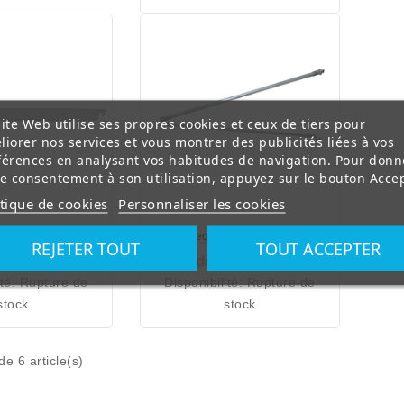
ite Web utilise ses propres cookies et ceux de tiers pour
liorer nos services et vous montrer des publicités liées à vos
férences en analysant vos habitudes de navigation. Pour donn
re consentement à son utilisation, appuyez sur le bouton Accep
itique de cookies
Personnaliser les cookies
de 4 mètres
Pied avant articulé
REJETER TOUT
TOUT ACCEPTER
ous contacter.
Merci de nous contacter.
ité:
Rupture de
Disponibilité:
Rupture de
stock
stock
de 6 article(s)