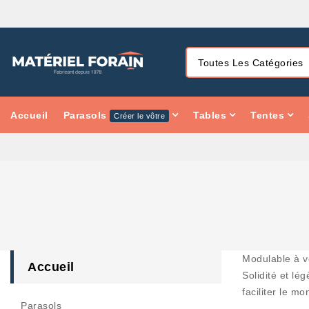
Accueil
Parasols
Tables
Tentes
Créer le vôtre
Modulable à v
Accueil
Solidité et lég
faciliter le mo
Parasols