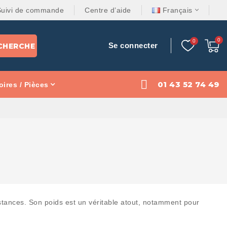
Suivi de commande
Centre d’aide
Français
Se connecter
CHERCHE
01 43 52 74 49
ires / Pièces
stances. Son poids est un véritable atout, notamment pour