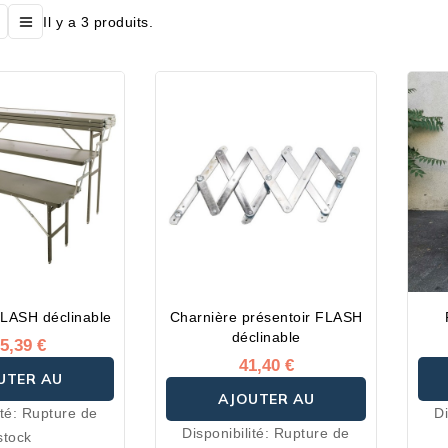
Il y a 3 produits.
FLASH déclinable
Charnière présentoir FLASH
déclinable
5,39 €
41,40 €
UTER AU
AJOUTER AU
ité:
Rupture de
Di
ANIER
Disponibilité:
Rupture de
stock
PANIER