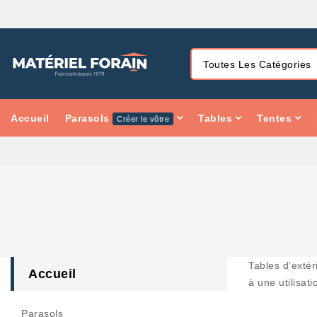
Accueil
Parasols
Tables
Tentes
Créer le vôtre
Tables d’extér
Accueil
à une utilisat
Parasols