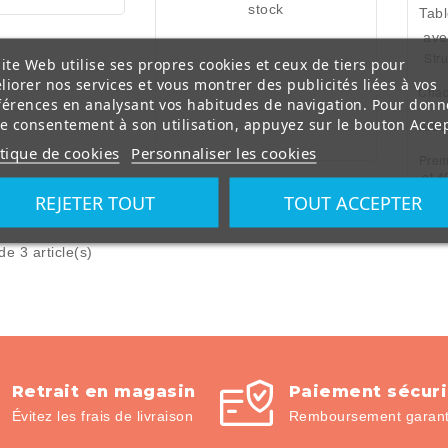
stock
Tabl
ave
Str
prés
ite Web utilise ses propres cookies et ceux de tiers pour
liorer nos services et vous montrer des publicités liées à vos
Chaq
férences en analysant vos habitudes de navigation. Pour donn
s
re consentement à son utilisation, appuyez sur le bouton Accep
Artic
Pli
itique de cookies
Personnaliser les cookies
s
Prem
et 
grâc
Rou
REJETER TOUT
TOUT ACCEPTER
av
a
de 3 article(s)
p
légu
Retrait en magasin
Paiement sécur
Évitez les frais de livraison
Remboursement garanti