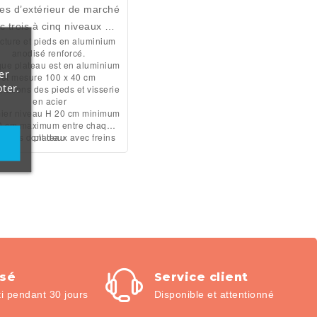
es d’extérieur de marché
c trois à cinq niveaux de
ucture et pieds en aluminium
entation, pieds réglables
anodisé renforcé.
sur quatre positions et
ue plateau est en aluminium
er
et mesure 100 x 40 cm
écurité anti-fermeture.
ter.
ulations des pieds et visserie
able et peu encombrant,
en acier
e transporte facilement
ier niveau H 20 cm minimum
40 cm maximum entre chaque
e à son sac de transport
lettes dont deux avec freins
plateau
ec poignée qui est Livré
vec. Utilisation comme
résentoir pour fruits et
mes, fleurs, chaussures,
confiseries...
isé
Service client
 pendant 30 jours
Disponible et attentionné