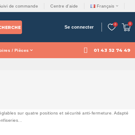
Suivi de commande
Centre d’aide
Français
Se connecter
CHERCHE
01 43 52 74 49
ires / Pièces
glables sur quatre positions et sécurité anti-fermeture. Adapté
nfiseries...