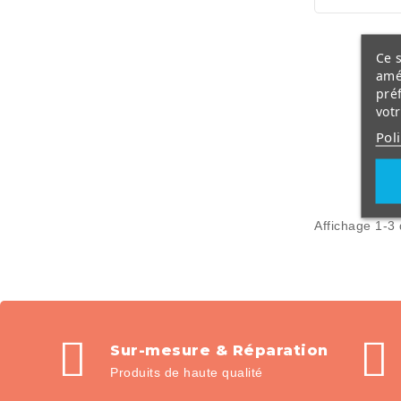
Ce s
amé
pré
vot
Pol
Affichage 1-3 
Sur-mesure & Réparation
Produits de haute qualité