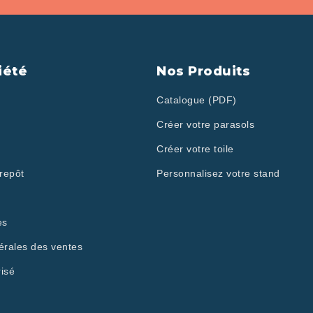
iété
Nos Produits
Catalogue (PDF)
Créer votre parasols
Créer votre toile
repôt
Personnalisez votre stand
es
érales des ventes
isé