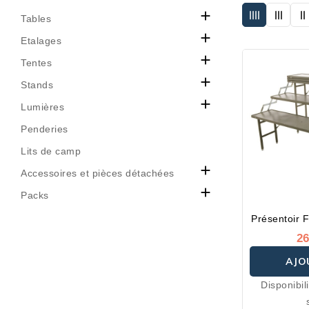

Tables

Etalages

Tentes

Stands

Lumières
Penderies
Lits de camp

Accessoires et pièces détachées

Packs
Présentoir 
26
AJO
Disponibil
P