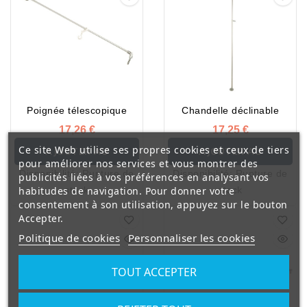
Poignée télescopique
Chandelle déclinable
17,26 €
17,25 €
Ce site Web utilise ses propres cookies et ceux de tiers
AJOUTER AU
AJOUTER AU
pour améliorer nos services et vous montrer des
Disponibilité:
Rupture de
Disponibilité:
Rupture de
publicités liées à vos préférences en analysant vos
PANIER
PANIER
habitudes de navigation. Pour donner votre
stock
stock
consentement à son utilisation, appuyez sur le bouton
Accepter.
Politique de cookies
Personnaliser les cookies
TOUT ACCEPTER