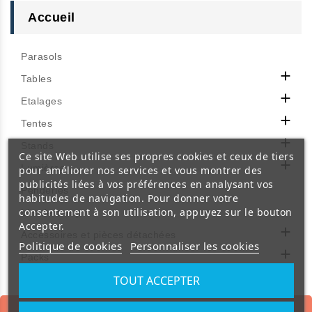
Accueil
Parasols

Tables

Etalages

Tentes

Stands
Ce site Web utilise ses propres cookies et ceux de tiers

Lumières
pour améliorer nos services et vous montrer des
publicités liées à vos préférences en analysant vos
Penderies
habitudes de navigation. Pour donner votre
consentement à son utilisation, appuyez sur le bouton
Lits de camp
Accepter.

Accessoires et pièces détachées
Politique de cookies
Personnaliser les cookies

Packs
TOUT ACCEPTER