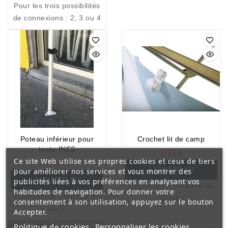
Pour les trois possibilités
: Inés, Flash et Abri.
de connexions : 2, 3 ou 4
Poteau inférieur pour
Crochet lit de camp
tente INES
1,73 €
Ce site Web utilise ses propres cookies et ceux de tiers
23,00 €
AJOUTER AU
pour améliorer nos services et vous montrer des
AJOUTER AU
publicités liées à vos préférences en analysant vos
Disponibilité:
Rupture de
PANIER
habitudes de navigation. Pour donner votre
Disponibilité:
Rupture de
stock
PANIER
consentement à son utilisation, appuyez sur le bouton
stock
Accepter.
Politique de cookies
Personnaliser les cookies