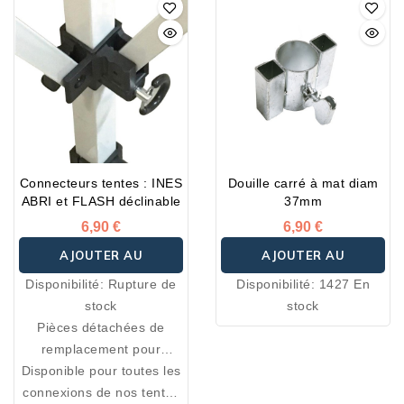
Connecteurs tentes : INES
Douille carré à mat diam
ABRI et FLASH déclinable
37mm
6,90 €
6,90 €
AJOUTER AU
AJOUTER AU
Disponibilité:
Rupture de
Disponibilité:
1427 En
PANIER
PANIER
stock
stock
Pièces détachées de
remplacement pour
Disponible pour toutes les
réparer vous même votre
connexions de nos tentes
tente.