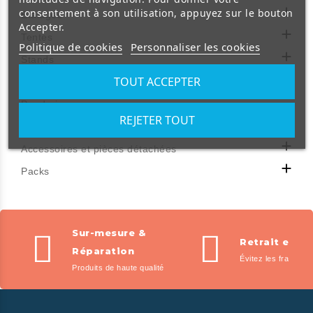

consentement à son utilisation, appuyez sur le bouton
Etalages
Accepter.

Tentes
Politique de cookies
Personnaliser les cookies

Stands

TOUT ACCEPTER
Lumières
Penderies
REJETER TOUT
Lits de camp

Accessoires et pièces détachées

Packs
Sur-mesure &
Retrait en m
Réparation
Évitez les frais de l
Produits de haute qualité