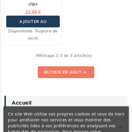
clips
22,08 €
AJOUTER AU
Disponibilité:
Rupture de
PANIER
stock
Affichage 1-3 de 3 article(s)

RETOUR EN HAUT
Accueil
Ce site Web utilise ses propres cookies et ceux de tiers
pour améliorer nos services et vous montrer des
Parasols
publicités liées à vos préférences en analysant vos

Tables
habitudes de navigation. Pour donner votre