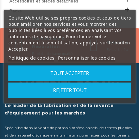
Accessoires et pièces détachées

Packs
Ce site Web utilise ses propres cookies et ceux de tiers
pour améliorer nos services et vous montrer des
publicités liées à vos préférences en analysant vos
habitudes de navigation. Pour donner votre
Sur-mesure &
consentement à son utilisation, appuyez sur le bouton
Retrait en m
Réparation
Accepter.
Évitez les frais de l
Produits de haute qualité
Politique de cookies
Personnaliser les cookies
TOUT ACCEPTER
REJETER TOUT
Le leader de la fabrication et de la revente
d'équipement pour les marchés.
Spécialisé dans la vente de parasols professionnels, de tentes pliables
et de matériel d'étalage en aluminium ou en acier pour les forains,