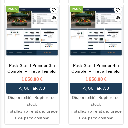
spécialement conçu pour
spécialement conçu pour
PACK
PACK
les marchés, foires,
les marchés, foires,
salons et événements.
salons et événements.
Tous les équipements
Tous les équipements
essentiels sont inclus pour
essentiels sont inclus pour
démarrer votre activité
démarrer votre activité
immédiatement.
immédiatement.
Pack Stand Primeur 3m
Pack Stand Primeur 4m
Complet – Prêt à l'emploi
Complet – Prêt à l'emploi
1 650,00 €
1 950,00 €
AJOUTER AU
AJOUTER AU
Disponibilité:
Rupture de
Disponibilité:
Rupture de
PANIER
PANIER
stock
stock
Installez votre stand grâce
Installez votre stand grâce
à ce pack complet
à ce pack complet
spécialement conçu pour
spécialement conçu pour