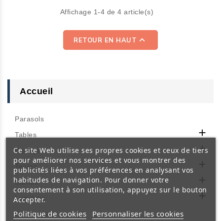
les marchés, foires,
les marchés, foires,
Affichage 1-4 de 4 article(s)
salons et événements.
salons et événements.
Tous les équipements
Tous les équipements

RETOUR EN HAUT
essentiels sont inclus pour
essentiels sont inclus pour
démarrer votre activité
démarrer votre activité
immédiatement.
immédiatement.
Accueil
Parasols

Tables

Ce site Web utilise ses propres cookies et ceux de tiers
Etalages
pour améliorer nos services et vous montrer des

Tentes
publicités liées à vos préférences en analysant vos

habitudes de navigation. Pour donner votre
Stands
consentement à son utilisation, appuyez sur le bouton

Lumières
Accepter.
Politique de cookies
Personnaliser les cookies
Penderies