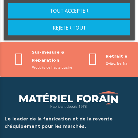
Lits de camp
TOUT ACCEPTER

Accessoires et pièces détachées

Packs
REJETER TOUT
Sur-mesure &
Retrait en m
Réparation
Évitez les frais de l
Produits de haute qualité
Le leader de la fabrication et de la revente
d'équipement pour les marchés.