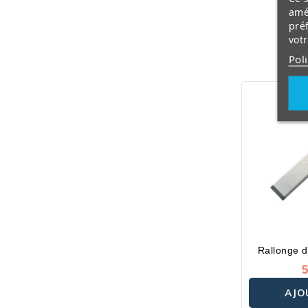
amé
pré
vot
Pol
Rallonge d
5
AJO