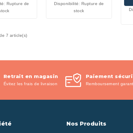
ité:
Rupture de
Disponibilité:
Rupture de
ANIER
PANIER
Di
stock
stock
de 7 article(s)
Retrait en magasin
Paiement sécur
Évitez les frais de livraison
Remboursement garanti
iété
Nos Produits