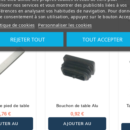
liorer nos services et vous montrer des publicités liées à vos
Exis
Id
férences en analysant vos habitudes de navigation. Pour donn
b
re consentement à son utilisation, appuyez sur le bouton Accep
ser
itique de cookies
Personnaliser les cookies
o
REJETER TOUT
TOUT ACCEPTER
e pied de table
Bouchon de table Alu
T
,76 €
0,92 €
UTER AU
AJOUTER AU