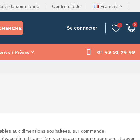
Suivi de commande
Centre d’aide
Français
Se connecter
CHERCHE
01 43 52 74 49
ires / Pièces
isables aux dimensions souhaitées, sur commande.
une évacuation d’eau… Nous vous accompagneraons pour trouver