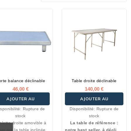
rte balance déclinable
Table droite déclinable
46,00 €
140,00 €
AJOUTER AU
AJOUTER AU
sponibilité:
Rupture de
Disponibilité:
Rupture de
PANIER
PANIER
stock
stock
blette droite amovible à
La table de référence :
er sur la table inclinée.
notre best seller, à décliner