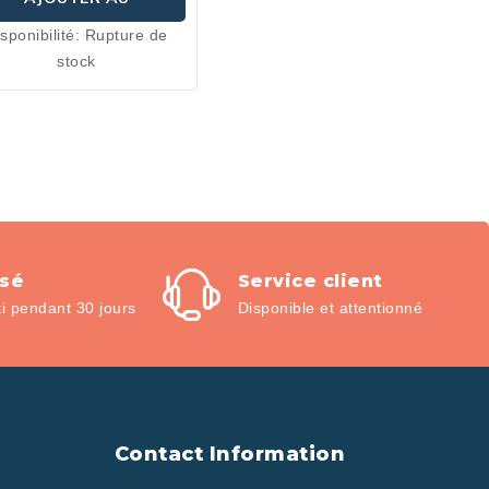
sponibilité:
Rupture de
PANIER
stock
isé
Service client
 pendant 30 jours
Disponible et attentionné
Contact Information