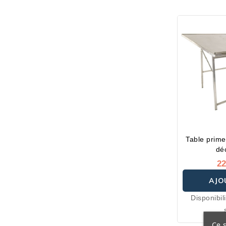
Table prim
dé
22
AJO
Disponibil
P
Ce s