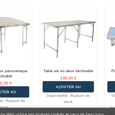
eur panoramique
Table alu en deux déclinable
Po
clinable
146,00 €
0,00 €
AJOUTER AU
UTER AU
Disponibilité:
Rupture de
Di
PANIER
ité:
Rupture de
stock
ANIER
stock
Ta
ite Web utilise ses propres cookies et ceux de tiers pour
pos