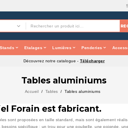
RE
Stands
Etalages
Lumières
Penderies
Accesso
Découvrez notre catalogue -
Télécharger
Tables aluminiums
Accueil
Tables
Tables aluminiums
el Forain est fabricant.
bles sont proposées en taille standard, mais sont également réal
 besoins spécifique : un trou pour une poubelle, une poignée, 