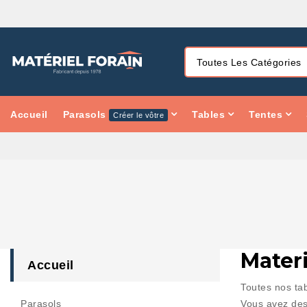
Accueil
Parasols
Tables
Tentes
Créer le vôtre
Materi
Accueil
Toutes nos ta
Parasols
Vous avez des