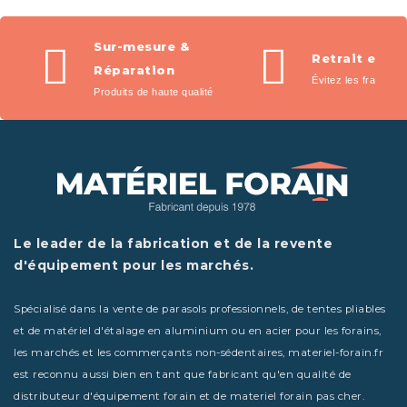
les marchés, foires,
salons et événements.
Tous les équipements
Sur-mesure &
Retrait en m
essentiels sont inclus pour
Réparation
Évitez les frais de l
démarrer votre activité
Produits de haute qualité
immédiatement.
Le leader de la fabrication et de la revente
d'équipement pour les marchés.
Spécialisé dans la vente de parasols professionnels, de tentes pliables
et de matériel d'étalage en aluminium ou en acier pour les forains,
les marchés et les commerçants non-sédentaires, materiel-forain.fr
est reconnu aussi bien en tant que fabricant qu'en qualité de
distributeur d'équipement forain et de materiel forain pas cher.