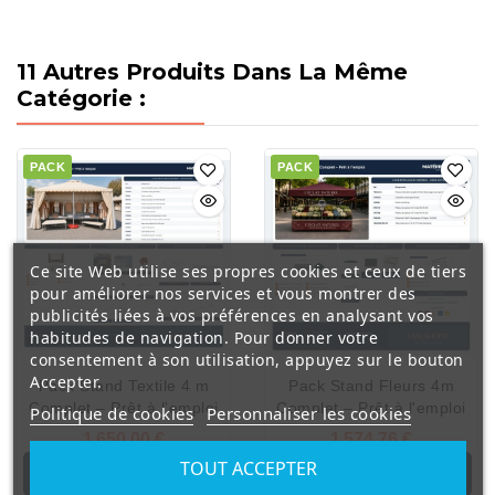
11 Autres Produits Dans La Même
Catégorie :
PACK
PACK
Ce site Web utilise ses propres cookies et ceux de tiers
pour améliorer nos services et vous montrer des
publicités liées à vos préférences en analysant vos
habitudes de navigation. Pour donner votre
consentement à son utilisation, appuyez sur le bouton
Accepter.
Pack Stand Textile 4 m
Pack Stand Fleurs 4m
Complet – Prêt à l'emploi
Complet – Prêt à l'emploi
Politique de cookies
Personnaliser les cookies
1 650,00 €
1 574,76 €
TOUT ACCEPTER
AJOUTER AU
AJOUTER AU