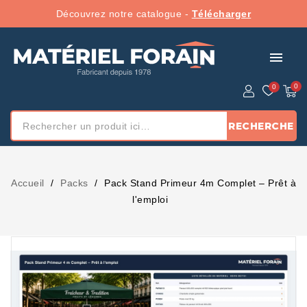
Découvrez notre catalogue -
Télécharger
menu
RECHERCHE
Accueil
Packs
Pack Stand Primeur 4m Complet – Prêt à
l'emploi
PACK