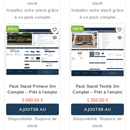
stock
stock
Installez votre stand grâce
Installez votre stand grâce
à ce pack complet
à ce pack complet
spécialement conçu pour
spécialement conçu pour
PACK
PACK
les marchés, foires,
les marchés, foires,
salons et événements.
salons et événements.
Tous les équipements
Tous les équipements
essentiels sont inclus pour
essentiels sont inclus pour
démarrer votre activité
démarrer votre activité
immédiatement.
immédiatement.
Pack Stand Primeur 6m
Pack Stand Textile 3m
Complet – Prêt à l'emploi
Complet – Prêt à l'emploi
3 090,00 €
1 350,00 €
AJOUTER AU
AJOUTER AU
Disponibilité:
Rupture de
Disponibilité:
Rupture de
PANIER
PANIER
stock
stock