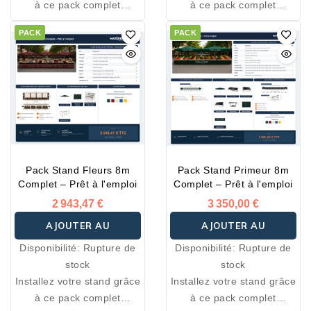
à ce pack complet
à ce pack complet
spécialement conçu pour
spécialement conçu pour
PACK
PACK
les marchés, foires,
les marchés, foires,
salons et événements.
salons et événements.
Tous les équipements
Tous les équipements
essentiels sont inclus pour
essentiels sont inclus pour
démarrer votre activité
démarrer votre activité
immédiatement.
immédiatement.
Pack Stand Fleurs 8m
Pack Stand Primeur 8m
Complet – Prêt à l'emploi
Complet – Prêt à l'emploi
2 943,47 €
3 350,00 €
AJOUTER AU
AJOUTER AU
Disponibilité:
Rupture de
Disponibilité:
Rupture de
PANIER
PANIER
stock
stock
Installez votre stand grâce
Installez votre stand grâce
à ce pack complet
à ce pack complet