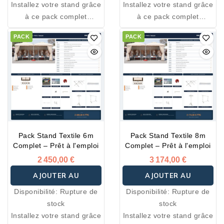
Installez votre stand grâce
Installez votre stand grâce
à ce pack complet
à ce pack complet
spécialement conçu pour
spécialement conçu pour
PACK
PACK
les marchés, foires,
les marchés, foires,
salons et événements.
salons et événements.
Tous les équipements
Tous les équipements
essentiels sont inclus pour
essentiels sont inclus pour
démarrer votre activité
démarrer votre activité
immédiatement.
immédiatement.
Pack Stand Textile 6m
Pack Stand Textile 8m
Complet – Prêt à l'emploi
Complet – Prêt à l'emploi
2 450,00 €
3 174,00 €
AJOUTER AU
AJOUTER AU
Disponibilité:
Rupture de
Disponibilité:
Rupture de
PANIER
PANIER
stock
stock
Installez votre stand grâce
Installez votre stand grâce