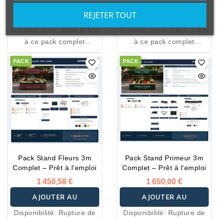
Disponibilité:
Rupture de
Disponibilité:
Rupture de
PANIER
PANIER
REJETER TOUT
stock
stock
Installez votre stand grâce
Installez votre stand grâce
à ce pack complet
à ce pack complet
spécialement conçu pour
spécialement conçu pour
PACK
PACK
les marchés, foires,
les marchés, foires,
salons et événements.
salons et événements.
Tous les équipements
Tous les équipements
essentiels sont inclus pour
essentiels sont inclus pour
démarrer votre activité
démarrer votre activité
immédiatement.
immédiatement.
Pack Stand Fleurs 3m
Pack Stand Primeur 3m
Complet – Prêt à l'emploi
Complet – Prêt à l'emploi
1 450,58 €
1 650,00 €
AJOUTER AU
AJOUTER AU
Disponibilité:
Rupture de
Disponibilité:
Rupture de
PANIER
PANIER