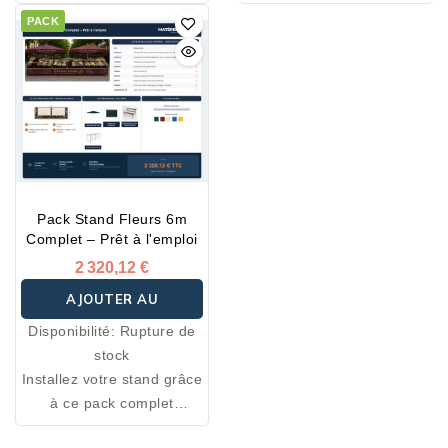
spécialement conçu pour
spécialement conçu pour
PACK
les marchés, foires,
les marchés, foires,
salons et événements.
salons et événements.
Tous les équipements
Tous les équipements
essentiels sont inclus pour
essentiels sont inclus pour
démarrer votre activité
démarrer votre activité
immédiatement.
immédiatement.
Pack Stand Fleurs 6m
Complet – Prêt à l'emploi
2 320,12 €
AJOUTER AU
Disponibilité:
Rupture de
PANIER
stock
Installez votre stand grâce
à ce pack complet
spécialement conçu pour