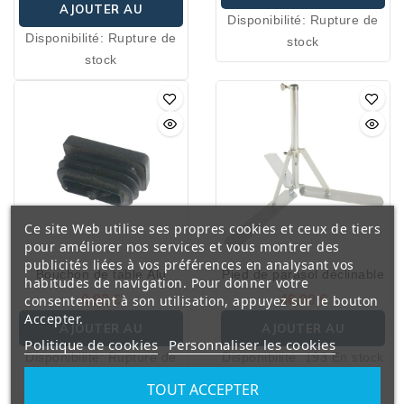
AJOUTER AU
Disponibilité:
Rupture de
PANIER
Disponibilité:
Rupture de
stock
PANIER
stock
Ce site Web utilise ses propres cookies et ceux de tiers
pour améliorer nos services et vous montrer des
publicités liées à vos préférences en analysant vos
Bouchon de table Alu
Pied de parasol déclinable
habitudes de navigation. Pour donner votre
consentement à son utilisation, appuyez sur le bouton
0,92 €
46,00 €
Accepter.
AJOUTER AU
AJOUTER AU
Politique de cookies
Personnaliser les cookies
Disponibilité:
Rupture de
Disponibilité:
193 En stock
PANIER
PANIER
stock
TOUT ACCEPTER