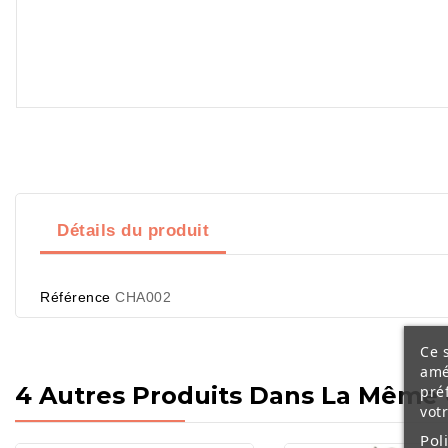
Détails du produit
Référence
CHA002
Ce s
amé
4 Autres Produits Dans La Même 
pré
vot
Pol