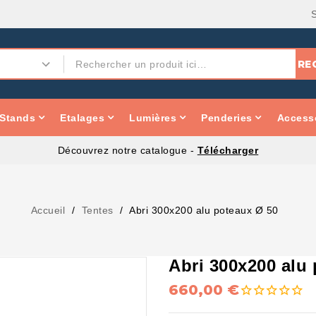
RE
Stands
Etalages
Lumières
Penderies
Accesso
Découvrez notre catalogue -
Télécharger
Accueil
Tentes
Abri 300x200 alu poteaux Ø 50
Abri 300x200 alu
660,00 €