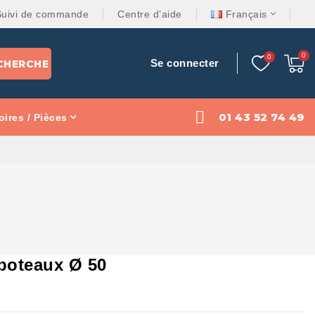
Suivi de commande
Centre d’aide
Français
Se connecter
CHERCHE
01 43 52 74 49
ires / Pièces
 poteaux Ø 50