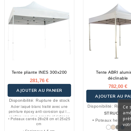
Tente pliante INES 300x200
Tente ABRI alum
déclinable
281,76 €
782,00 €
AJOUTER AU PANIER
AJOUTER AU PA
Disponibilité:
Rupture de stock
Acier laqué blanc traité avec une
Disponibilité:
Rupture
Ce s
peinture époxy anti-corosion qui lui
amé
STRUCTUR
confère une plus grande résistance
pré
• Poteaux carrés 28x28 cm et 25x25
• Poteaux hexagon
aux chocs et aux rayures.
cm
vot
aluminium anodisé re
+3
• Epaisseur 1,5 cm