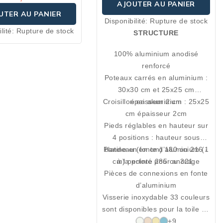
AJOUTER AU PANIER
UTER AU PANIER
Disponibilité:
Rupture de stock
lité:
Rupture de stock
STRUCTURE
100% aluminium anodisé
renforcé
Poteaux carrés en aluminium :
30x30 cm et 25x25 cm
Croisillon en aluminium : 25x25
épaisseur 2 cm
cm épaisseur 2cm
Pieds réglables en hauteur sur
4 positions : hauteur sous
Platine en fonte d’aluminium (1
bandeau (en cm) 180 ou 216 -
cm) perforé pour ancrage
à la pointe 285 ou 321.
Pièces de connexions en fonte
d’aluminium
Visserie inoxydable 33 couleurs
sont disponibles pour la toile de
tente Flash, à choisir parmi les
+9