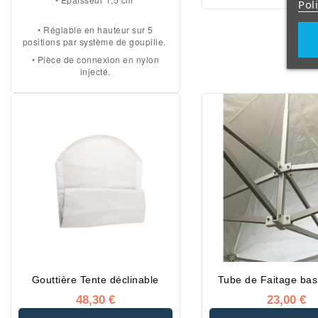
Pol
5 cm épaisseur 
• 4 hauteurs réglable
• Réglable en hauteur sur 5
positions par système de goupille.
250 cm
• Pièce de connexion en nylon
• Système de bloca
injecté.
anneau à resso
• Croisillons : 35 
épaisseur 2 
• Pièces de connex
aluminium et fonte d’
• Platine de pied e
galvanisé
Tente disponible en 5
: blanc, blanc cassé, 
foncé, vert, rouge e
Gouttière Tente déclinable
Tube de Faitage ba
48,30 €
23,00 €