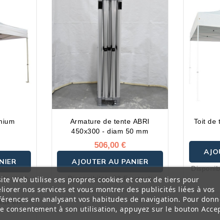
inium
Armature de tente ABRI
Toit de
450x300 - diam 50 mm
506,00 €
AJO
NIER
AJOUTER AU PANIER
Disponibi
 de stock
Disponibilité:
22 En stock
ite Web utilise ses propres cookies et ceux de tiers pour
liorer nos services et vous montrer des publicités liées à vos
E
férences en analysant vos habitudes de navigation. Pour donn
aux en
re consentement à son utilisation, appuyez sur le bouton Accep
nforcé Ø