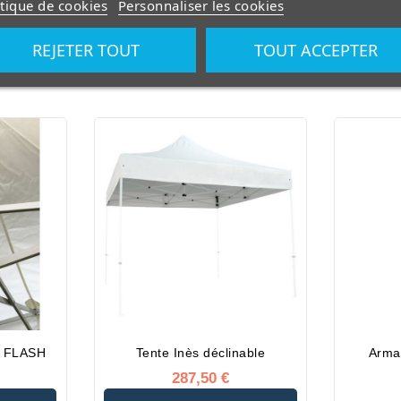
itique de cookies
Personnaliser les cookies
2 mm
s de 220 à
REJETER TOUT
TOUT ACCEPTER
ge avec
rts
x 18 cm
mm
ions en
aluminium
n acier
 couleurs
gris, bleu
t noir.
s FLASH
Tente Inès déclinable
Arma
287,50 €