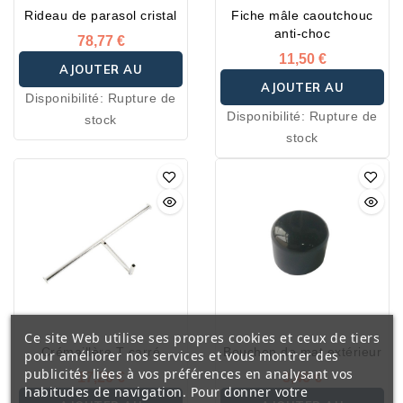
Rideau de parasol cristal
Fiche mâle caoutchouc
anti-choc
78,77 €
11,50 €
AJOUTER AU
AJOUTER AU
Disponibilité:
Rupture de
PANIER
Disponibilité:
Rupture de
stock
PANIER
stock
Ce site Web utilise ses propres cookies et ceux de tiers
Crémaillère T carré
Bouchon de mat extérieur
pour améliorer nos services et vous montrer des
publicités liées à vos préférences en analysant vos
17,26 €
3,46 €
habitudes de navigation. Pour donner votre