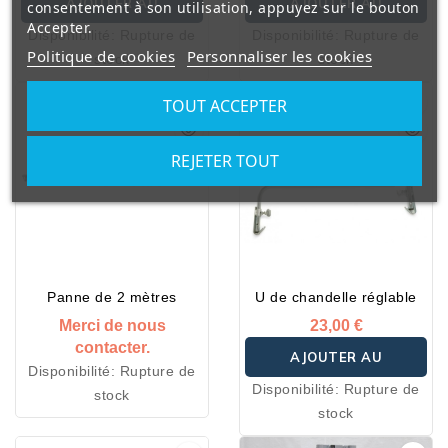
AJOUTER AU
AJOUTER AU
consentement à son utilisation, appuyez sur le bouton
Accepter.
Disponibilité:
Rupture de
Disponibilité:
Rupture de
PANIER
PANIER
Politique de cookies
Personnaliser les cookies
stock
stock
TOUT ACCEPTER
REJETER TOUT
Panne de 2 mètres
U de chandelle réglable
Merci de nous
23,00 €
contacter.
AJOUTER AU
Disponibilité:
Rupture de
Disponibilité:
Rupture de
stock
PANIER
stock