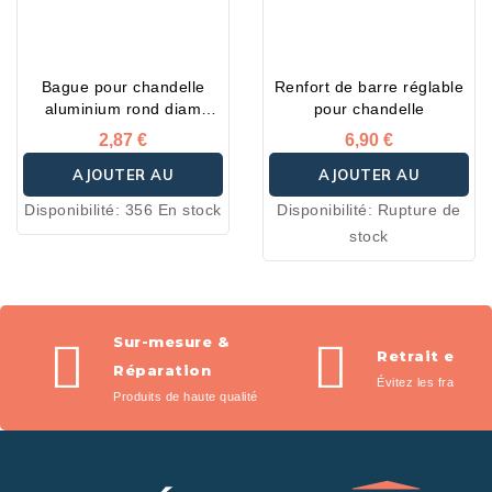
Bague pour chandelle
Renfort de barre réglable
aluminium rond diam
pour chandelle
27mm
2,87 €
6,90 €
AJOUTER AU
AJOUTER AU
Disponibilité:
356 En stock
Disponibilité:
Rupture de
PANIER
PANIER
stock
Sur-mesure &
Retrait en m
Réparation
Évitez les frais de l
Produits de haute qualité