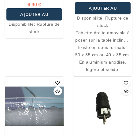
6,90 €
AJOUTER AU
AJOUTER AU
Disponibilité:
Rupture de
PANIER
Disponibilité:
Rupture de
stock
PANIER
stock
Tablette droite amovible à
poser sur la table inclinée.
Idéale pour y poser votre
Existe en deux formats :
50 x 35 cm ou 40 x 35 cm.
balance, peut également
En aluminium anodisé,
servir de tablette
d’écriture ou de porte
légère et solide.
chèques sur table
inclinée.