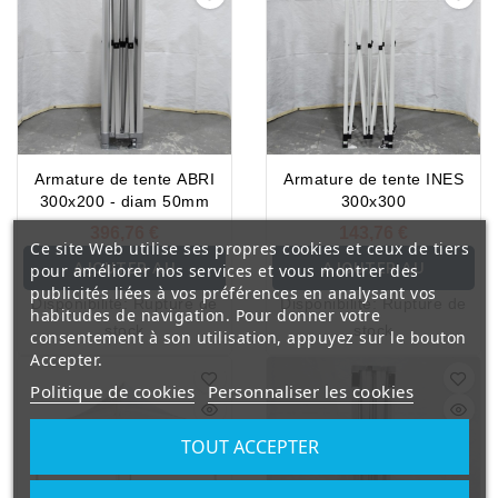
Armature de tente ABRI
Armature de tente INES
300x200 - diam 50mm
300x300
396,76 €
143,76 €
Ce site Web utilise ses propres cookies et ceux de tiers
AJOUTER AU
AJOUTER AU
pour améliorer nos services et vous montrer des
publicités liées à vos préférences en analysant vos
Disponibilité:
Rupture de
Disponibilité:
Rupture de
PANIER
PANIER
habitudes de navigation. Pour donner votre
stock
stock
consentement à son utilisation, appuyez sur le bouton
Accepter.
Politique de cookies
Personnaliser les cookies
TOUT ACCEPTER