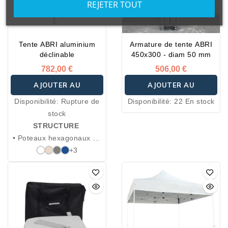
REJETER TOUT
Tente ABRI aluminium
Armature de tente ABRI
déclinable
450x300 - diam 50 mm
782,00 €
506,00 €
AJOUTER AU
AJOUTER AU
Disponibilité:
Rupture de
Disponibilité:
22 En stock
PANIER
PANIER
stock
STRUCTURE
• Poteaux hexagonaux en
aluminium anodisé
+3
renforcé Ø 5 cm épaisseur
2 mm
• 4 hauteurs réglables de
220 à 250 cm
• Système de blocage
avec anneau à ressorts