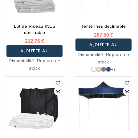
• Croisillons : 35 x 18 cm
épaisseur 2 mm
• Pièces de connexions en
Lot de Rideau INES
Tente Inès déclinable
aluminium et fonte
déclinable
d’aluminium
287,50 €
212,76 €
• Platine de pied en acier
AJOUTER AU
galvanisé
AJOUTER AU
Disponibilité:
Rupture de
Tente disponible en 5
PANIER
Disponibilité:
Rupture de
stock
PANIER
couleurs : blanc, blanc
stock
+1
cassé, gris, bleu foncé,
vert, rouge et noir.