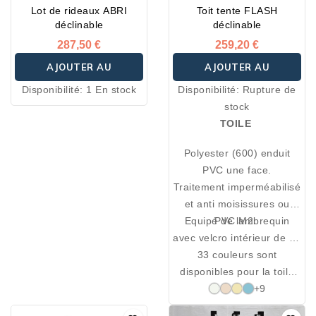
Lot de rideaux ABRI
Toit tente FLASH
déclinable
déclinable
287,50 €
259,20 €
AJOUTER AU
AJOUTER AU
Disponibilité:
1 En stock
Disponibilité:
Rupture de
PANIER
PANIER
stock
TOILE
Polyester (600) enduit
PVC une face.
Traitement imperméabilisé
et anti moisissures ou
Equipé de lambrequin
PVC M2.
avec velcro intérieur de 40
mm sur la périphérie.
33 couleurs sont
disponibles pour la toile
de tente Flash, à choisir
+9
parmi les trente trois