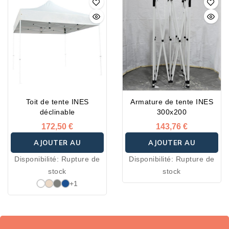
couleurs de nos tissu
polyester 600.
Toit de tente INES
Armature de tente INES
déclinable
300x200
172,50 €
143,76 €
AJOUTER AU
AJOUTER AU
Disponibilité:
Rupture de
Disponibilité:
Rupture de
PANIER
PANIER
stock
stock
+1