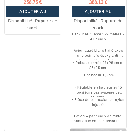
258,75 €
388,13 €
AJOUTER AU
AJOUTER AU
Disponibilité:
Rupture de
Disponibilité:
Rupture de
PANIER
PANIER
stock
stock
Pack Inès : Tente 3x2 mètres +
4 rideaux
Acier laqué blanc traité avec
une peinture époxy anti-
corosion qui lui confère une
• Poteaux carrés 28x28 cm et
plus grande résistance aux
25x25 cm
chocs et aux rayures.
• Epaisseur 1,5 cm
• Réglable en hauteur sur 5
positions par système de
goupille.
• Pièce de connexion en nylon
injecté.
Lot de 4 panneaux de tente,
panneaux en toile assortie a
votre tente, équipés de velcro
et fermeture éclaire â chaque