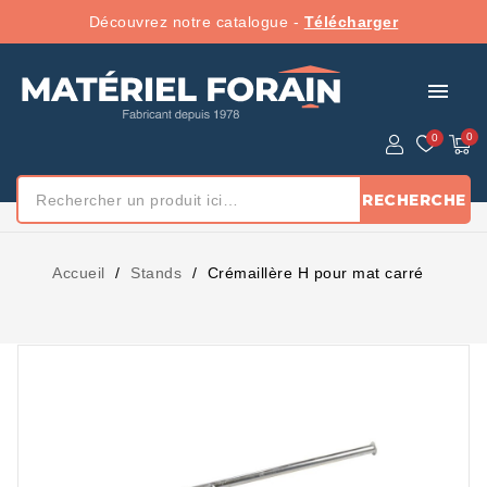
Découvrez notre catalogue -
Télécharger
menu
RECHERCHE
Accueil
Stands
Crémaillère H pour mat carré