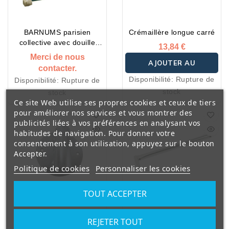
BARNUMS parisien
Crémaillère longue carré
collective avec douille
13,84 €
encastrable
Merci de nous
AJOUTER AU
contacter.
Disponibilité:
Rupture de
Disponibilité:
Rupture de
PANIER
stock
stock
Ce site Web utilise ses propres cookies et ceux de tiers
pour améliorer nos services et vous montrer des
publicités liées à vos préférences en analysant vos
habitudes de navigation. Pour donner votre
consentement à son utilisation, appuyez sur le bouton
Accepter.
Politique de cookies
Personnaliser les cookies
TOUT ACCEPTER
Douille murale embout
Crémaillère droite carré
REJETER TOUT
rond
11,53 €