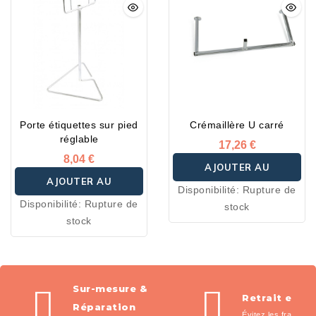
Porte étiquettes sur pied
Crémaillère U carré
réglable
17,26 €
8,04 €
AJOUTER AU
AJOUTER AU
Disponibilité:
Rupture de
PANIER
Disponibilité:
Rupture de
stock
PANIER
stock
Sur-mesure &
Retrait en m
Réparation
Évitez les frais de l