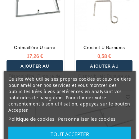
Crémaillère U carré
Crochet U Barnums
17,26 €
0,58 €
AJOUTER AU
AJOUTER AU
Disponibilité:
Rupture de
Disponibilité:
Rupture de
Ce site Web utilise ses propres cookies et ceux de tiers
PANIER
PANIER
stock
stock
pour améliorer nos services et vous montrer des
publicités liées à vos préférences en analysant vos
habitudes de navigation. Pour donner votre
consentement à son utilisation, appuyez sur le bouton
Accepter.
Politique de cookies
Personnaliser les cookies
TOUT ACCEPTER