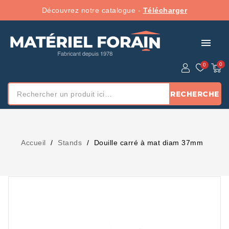
Découvrez notre catalogue -
Télécharger
menu
RECHERCHE
Accueil
Stands
Douille carré à mat diam 37mm