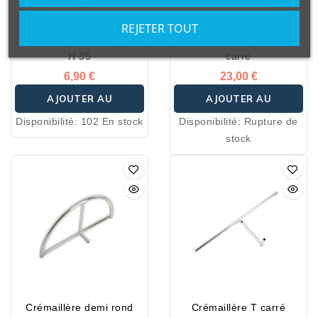
REJETER TOUT
Porte étiquettes sur pied
Crémaillère H pour mat
H 35
carré
6,90 €
23,00 €
AJOUTER AU
AJOUTER AU
Disponibilité:
102 En stock
Disponibilité:
Rupture de
PANIER
PANIER
stock
Crémaillère demi rond
Crémaillère T carré