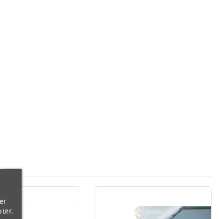
er
ter.