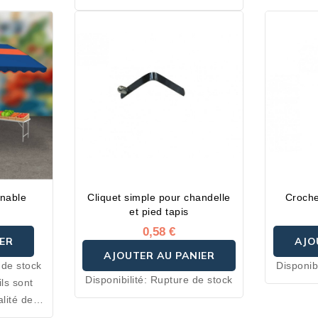
de transport.
Ce produit est disponible dans de
nombreuses couleurs.
inable
Cliquet simple pour chandelle
Croche
et pied tapis
0,58 €
ER
AJO
AJOUTER AU PANIER
 de stock
Disponibi
Disponibilité:
Rupture de stock
ls sont
alité des
essaires