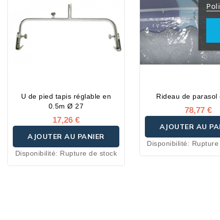
Pol
texture très dense de 
et de la trame retors
offrent une puissanc
tenue de couleur dans
inégalées face aux U
intempéries. Leur tr
imperméabilis
antimoisissures et an
U de pied tapis réglable en
Rideau de parasol c
assure leur déperlan
0.5m Ø 27
78,77 €
perméabilité et un 
17,26 €
AJOUTER AU PA
rapide.
AJOUTER AU PANIER
Disponibilité:
Rupture
Disponibilité:
Rupture de stock