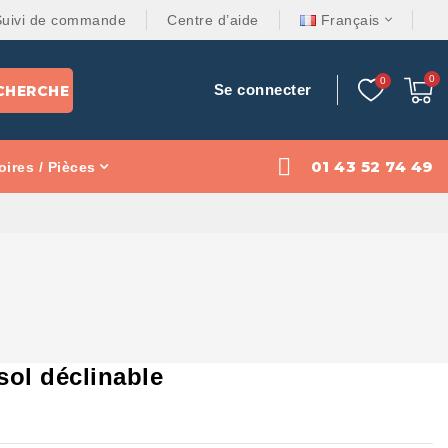
Suivi de commande
Centre d’aide
Français
Se connecter
CHERCHE
01 43 52 74 49
ires / Pièces
sol déclinable