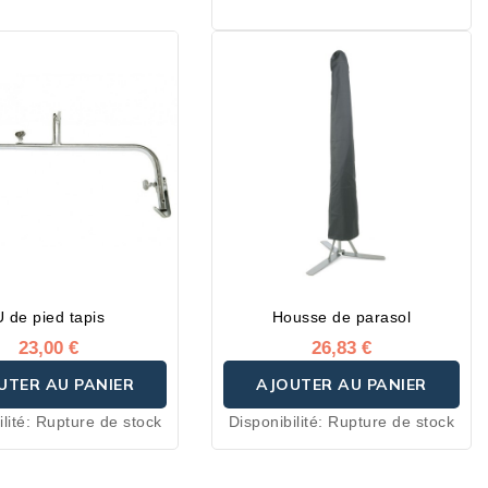
l’étanchéité entre ceux-ci.
Deux types de crochets
disponibles : crochets
plastiques ou métaliques.
U de pied tapis
Housse de parasol
23,00 €
26,83 €
UTER AU PANIER
AJOUTER AU PANIER
lité:
Rupture de stock
Disponibilité:
Rupture de stock