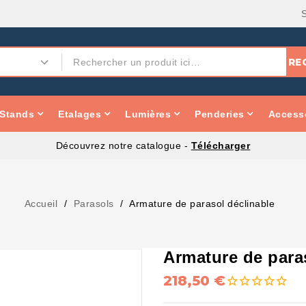
RE
Stands
Etalages
Lumières
Penderies
Accesso
Découvrez notre catalogue -
Télécharger
Accueil
Parasols
Armature de parasol déclinable
Armature de para
218,50 €