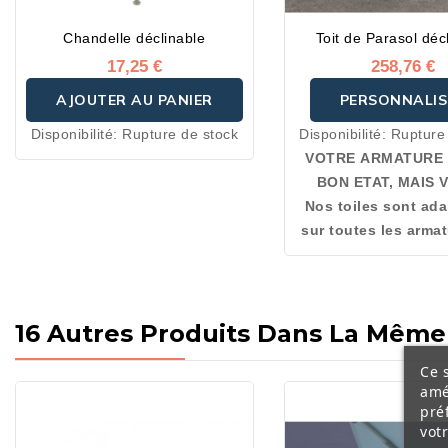
Chandelle déclinable
Toit de Parasol déc
17,25 €
258,76 €
AJOUTER AU PANIER
PERSONNALIS
Disponibilité:
Rupture de stock
Disponibilité:
Rupture
VOTRE ARMATURE 
BON ETAT, MAIS 
Nos toiles sont ad
TOILE EST ABIM
sur toutes les arma
PROCEDEZ A 
polyester est un tr
RENTOILAGE
isolant thermique rés
l’usure.
Composées 
de polyester supéri
16 Autres Produits Dans La Même 
toiles proposées allient
Ce s
résistance, confort et
amé
Conçues pour le ple
pré
teintées dans la m
vot
coeur de la fibre a