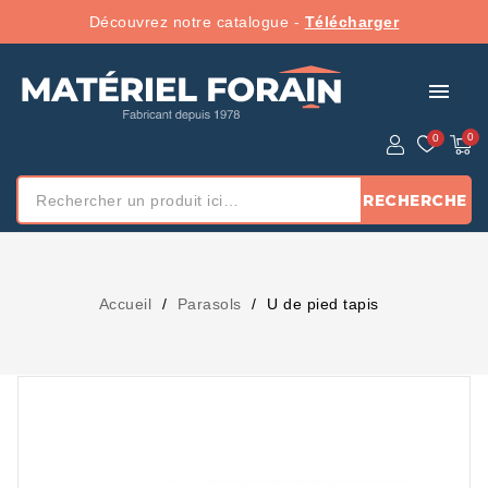
Découvrez notre catalogue -
Télécharger
menu
RECHERCHE
Accueil
Parasols
U de pied tapis