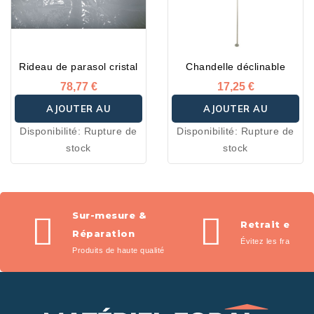
Rideau de parasol cristal
Chandelle déclinable
78,77 €
17,25 €
AJOUTER AU
AJOUTER AU
Disponibilité:
Rupture de
Disponibilité:
Rupture de
PANIER
PANIER
stock
stock
Sur-mesure &
Retrait en m
Réparation
Évitez les frais de l
Produits de haute qualité