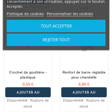
consentement à son utilisation, appuyez sur le bouton
Disponibilité:
Rupture de
la trame retorse, elles
PANIER
Accepter.
Disponibilité:
Rupture de
stock
PANIER
offrent une puissance et
stock
Politique de cookies
Personnaliser les cookies
une tenue de couleur
dans le temps inégalées
TOUT ACCEPTER
face aux UV et aux
intempéries. Leur
REJETER TOUT
traitement imperméabilisé,
antimoisissures et
antitaches assure leur
déperlance, leur
perméabilité et un
séchage rapide.
Crochet de gouttière -
Renfort de barre réglable
plastique
pour chandelle
0,55 €
6,90 €
AJOUTER AU
AJOUTER AU
Disponibilité:
Rupture de
Disponibilité:
Rupture de
PANIER
PANIER
stock
stock