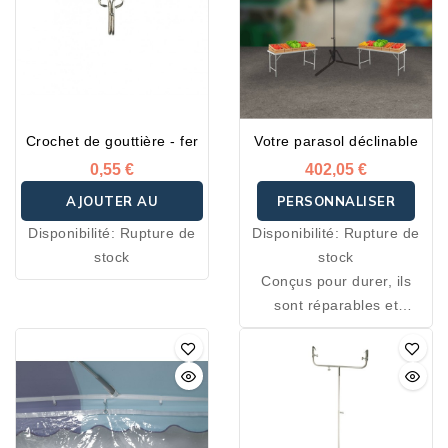
Crochet de gouttière - fer
Votre parasol déclinable
0,55 €
402,05 €
AJOUTER AU
PERSONNALISER
Disponibilité:
Rupture de
Disponibilité:
Rupture de
PANIER
stock
stock
Conçus pour durer, ils
sont réparables et
l'intégralité des pièces
détachées nécessaires
leur conception est
disponibles en SAV.