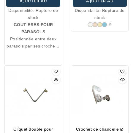
AJOUTER AU
AJOUTER AU
Disponibilité:
Rupture de
Disponibilité:
Rupture de
PANIER
PANIER
stock
stock
GOUTIERES POUR
+9
PARASOLS
Positionnée entre deux
parasols par ses crochets,
notre gouttière vous
garantit l’étanchéité entre
ceux-ci.
Deux types de crochets
disponibles : crochets
plastiques ou métaliques.
Cliquet double pour
Crochet de chandelle Ø