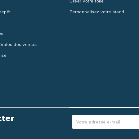
Créer votre toile
repôt
Personnalisez votre stand
es
érales des ventes
isé
ter