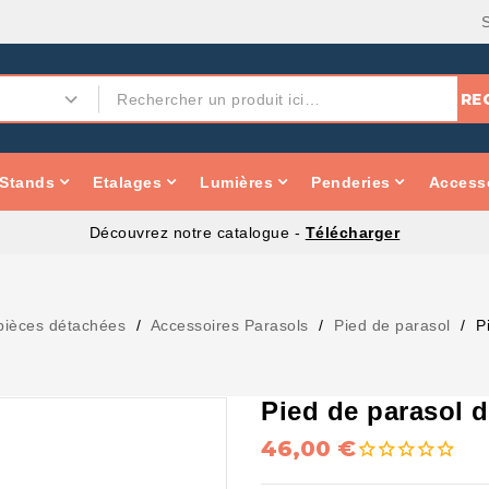
RE
Stands
Etalages
Lumières
Penderies
Accesso
Découvrez notre catalogue -
Télécharger
 pièces détachées
Accessoires Parasols
Pied de parasol
P
Pied de parasol d
46,00 €