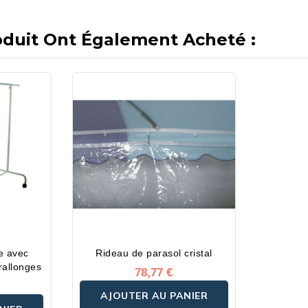
oduit Ont Également Acheté :
xe avec
Rideau de parasol cristal
es plastique et rallonges
78,77 €
AJOUTER AU PANIER