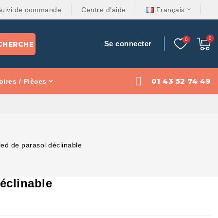
Suivi de commande
Centre d’aide
Français
Se connecter
CHERCHE
01 43 52 74 49
ires / Pièces
ied de parasol déclinable
éclinable