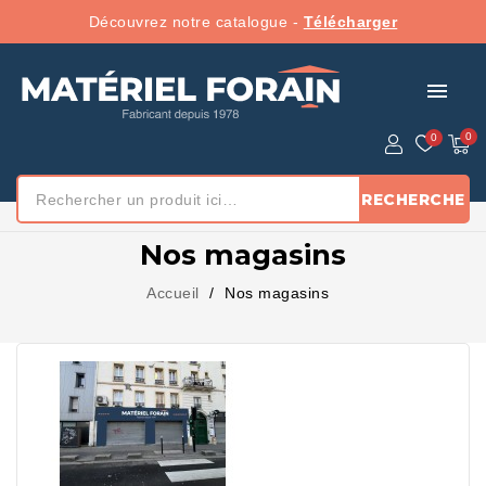
Découvrez notre catalogue -
Télécharger
menu
RECHERCHE
Nos magasins
Accueil
Nos magasins