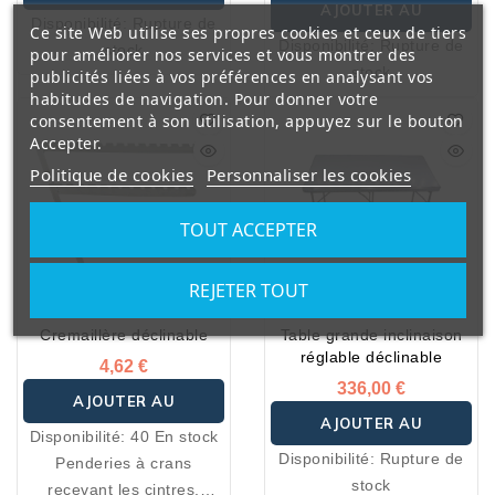
AJOUTER AU
Disponibilité:
Rupture de
Ce site Web utilise ses propres cookies et ceux de tiers
PANIER
Disponibilité:
Rupture de
stock
pour améliorer nos services et vous montrer des
PANIER
stock
publicités liées à vos préférences en analysant vos
habitudes de navigation. Pour donner votre
consentement à son utilisation, appuyez sur le bouton
Accepter.
Politique de cookies
Personnaliser les cookies
TOUT ACCEPTER
REJETER TOUT
Cremaillère déclinable
Table grande inclinaison
réglable déclinable
4,62 €
336,00 €
AJOUTER AU
AJOUTER AU
Disponibilité:
40 En stock
PANIER
Disponibilité:
Rupture de
Penderies à crans
PANIER
stock
recevant les cintres.