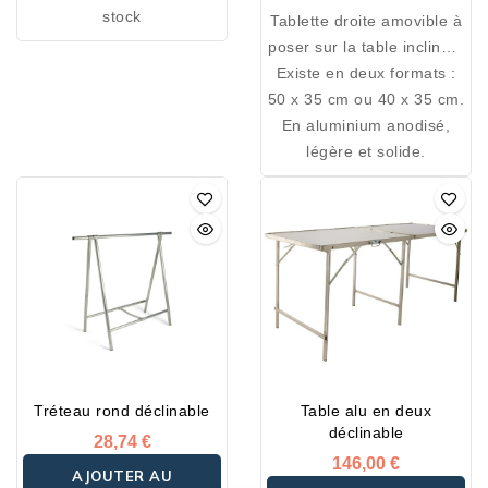
stock
Tablette droite amovible à
poser sur la table inclinée.
Idéale pour y poser votre
Existe en deux formats :
50 x 35 cm ou 40 x 35 cm.
balance, peut également
En aluminium anodisé,
servir de tablette
d’écriture ou de porte
légère et solide.
chèques sur table
inclinée.
Tréteau rond déclinable
Table alu en deux
déclinable
28,74 €
146,00 €
AJOUTER AU