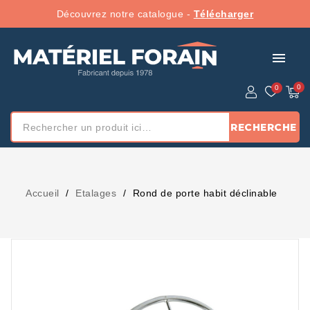
Découvrez notre catalogue -
Télécharger
menu
RECHERCHE
Accueil
Etalages
Rond de porte habit déclinable