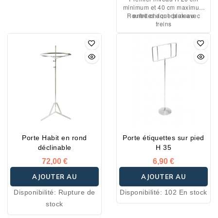
minimum et 40 cm maximum
facilement grâce à son
Roulettes dont deux avec
entre chaque plateau
sac de transport avec
freins
poignée qui est Livré
avec. Utilisation comme
présentoir pour fruits et
légumes, fleurs,
chaussures, confiseries...
Porte Habit en rond
Porte étiquettes sur pied
déclinable
H 35
72,00 €
6,90 €
AJOUTER AU
AJOUTER AU
Disponibilité:
Rupture de
Disponibilité:
102 En stock
PANIER
PANIER
stock