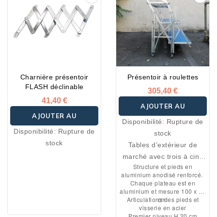
Charnière présentoir
Présentoir à roulettes
FLASH déclinable
305,40 €
41,40 €
AJOUTER AU
AJOUTER AU
Disponibilité:
Rupture de
PANIER
Disponibilité:
Rupture de
stock
PANIER
stock
Tables d’extérieur de
marché avec trois à cinq
Structure et pieds en
niveaux de présentation,
aluminium anodisé renforcé.
pieds réglables sur quatre
Chaque plateau est en
aluminium et mesure 100 x 40
positions et sécurité anti-
Articulations des pieds et
cm
fermeture. Pliable et peu
visserie en acier
encombrant, se transporte
Premier niveau H 20 cm