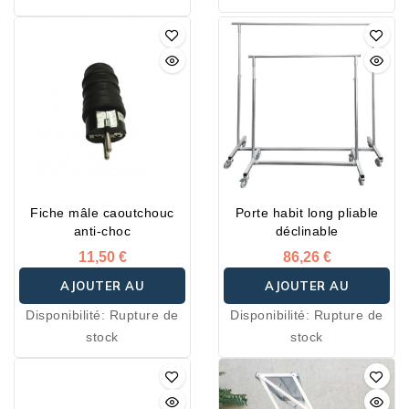
Idéales pour présenter
des vêtements en grande
quantité.
Fiche mâle caoutchouc
Porte habit long pliable
anti-choc
déclinable
11,50 €
86,26 €
AJOUTER AU
AJOUTER AU
Disponibilité:
Rupture de
Disponibilité:
Rupture de
PANIER
PANIER
stock
stock