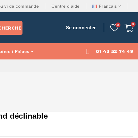
Suivi de commande
Centre d’aide
Français
Se connecter
CHERCHE
01 43 52 74 49
ires / Pièces
nd déclinable