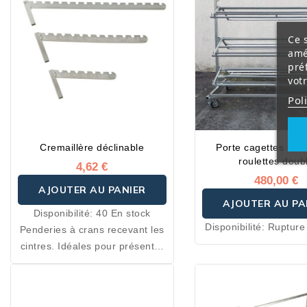
Ce s
amé
pré
vot
Pol
Cremaillère déclinable
Porte cagettes 3 é
roulettes doub
4,62 €
480,00 €
AJOUTER AU PANIER
AJOUTER AU PA
Disponibilité:
40 En stock
Disponibilité:
Rupture
Penderies à crans recevant les
cintres. Idéales pour présenter
des vêtements en grande
quantité.