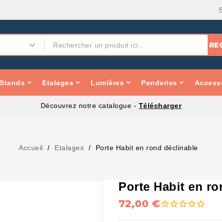
RE
Stands
Etalages
Lumières
Penderies
Accesso
Découvrez notre catalogue -
Télécharger
Accueil
Etalages
Porte Habit en rond déclinable
Porte Habit en ro
72,00 €