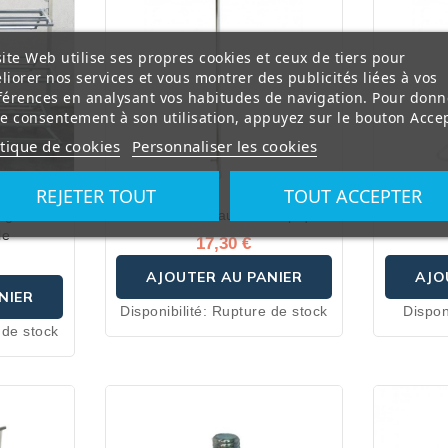
ite Web utilise ses propres cookies et ceux de tiers pour
liorer nos services et vous montrer des publicités liées à vos
férences en analysant vos habitudes de navigation. Pour donn
re consentement à son utilisation, appuyez sur le bouton Accep
itique de cookies
Personnaliser les cookies
REJETER TOUT
TOUT ACCEPTER
tages à
Barre de tréteau télescopique
Porte é
le
17,30 €
AJOUTER AU PANIER
AJO
NIER
Disponibilité:
Rupture de stock
Dispon
 de stock