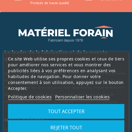
Produits de haute qualité
Le leader de la fabrication et de la revente
Ce site Web utilise ses propres cookies et ceux de tiers
d'équipement pour les marchés.
pour améliorer nos services et vous montrer des
publicités liées à vos préférences en analysant vos
Spécialisé dans la vente de parasols professionnels, de tentes pliables
habitudes de navigation. Pour donner votre
et de matériel d'étalage en aluminium ou en acier pour les forains,
consentement à son utilisation, appuyez sur le bouton
les marchés et les commerçants non-sédentaires, materiel-forain.fr
Accepter.
est reconnu aussi bien en tant que fabricant qu'en qualité de
Politique de cookies
Personnaliser les cookies
distributeur d'équipement forain et de materiel forain pas cher.
TOUT ACCEPTER
Notre Société
REJETER TOUT
A propos