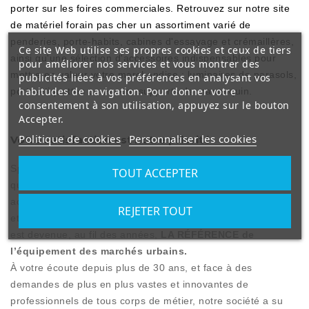
porter sur les foires commerciales. Retrouvez sur notre site
de matériel forain pas cher un assortiment varié de
penderies, porte-habits, cabines d'essayage et crémaillères,
Ce site Web utilise ses propres cookies et ceux de tiers
ainsi qu'une sélection d'accessoires indispensables pour
pour améliorer nos services et vous montrer des
mettre en valeur votre marchandise : luminaires de parasols,
publicités liées à vos préférences en analysant vos
habitudes de navigation. Pour donner votre
porte-étiquettes ou encore supports de mannequin.
consentement à son utilisation, appuyez sur le bouton
Accepter.
Politique de cookies
Personnaliser les cookies
Votre satisfaction est notre priorité
Spécialisée initialement dans la vente de matériel forain tel
TOUT ACCEPTER
que les parasols forains, les tentes pliantes et les
accessoires d’étalage destinés aux professionnels de foires
REJETER TOUT
et marchés et aux marchands ambulants, HBE Distribution
est devenue, au fil des années,
LA RÉFÉRENCE de
l’équipement des marchés urbains.
À votre écoute depuis plus de 30 ans, et face à des
demandes de plus en plus vastes et innovantes de
professionnels de tous corps de métier, notre société a su