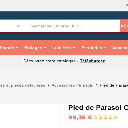
RE
Stands
Etalages
Lumières
Penderies
Accesso
Découvrez notre catalogue -
Télécharger
res et pièces détachées
Accessoires Parasols
Pied de Paraso
Pied de Parasol C
99,36 €