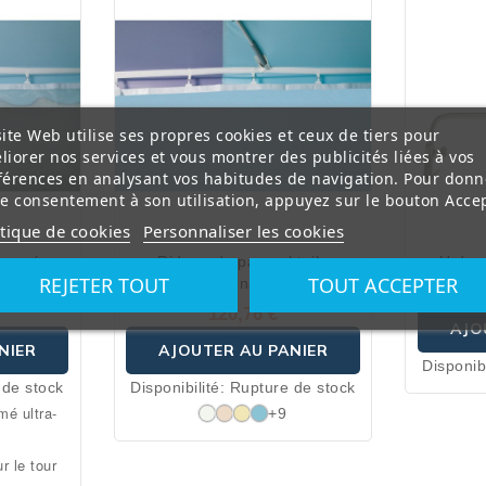
ite Web utilise ses propres cookies et ceux de tiers pour
liorer nos services et vous montrer des publicités liées à vos
férences en analysant vos habitudes de navigation. Pour donn
re consentement à son utilisation, appuyez sur le bouton Accep
itique de cookies
Personnaliser les cookies
 armé
Rideau de parasol toile
U de c
REJETER TOUT
TOUT ACCEPTER
déclinable
120,76 €
AJO
NIER
AJOUTER AU PANIER
Disponibi
 de stock
Disponibilité:
Rupture de stock
mé ultra-
+9
 le tour