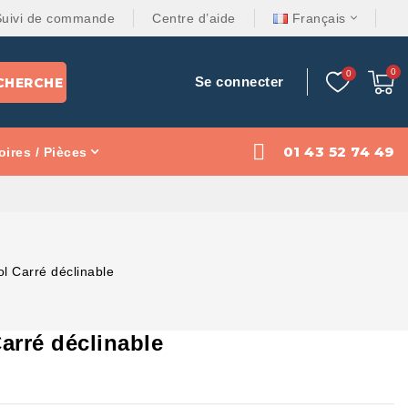
Suivi de commande
Centre d’aide
Français
Se connecter
CHERCHE
01 43 52 74 49
ires / Pièces
l Carré déclinable
arré déclinable