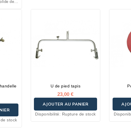
solide des
fer (sur
é haut.
es côtés.
chandelle
U de pied tapis
P
23,00 €
AJOUTER AU PANIER
AJO
NIER
Disponibilité:
Rupture de stock
Disponibi
 de stock