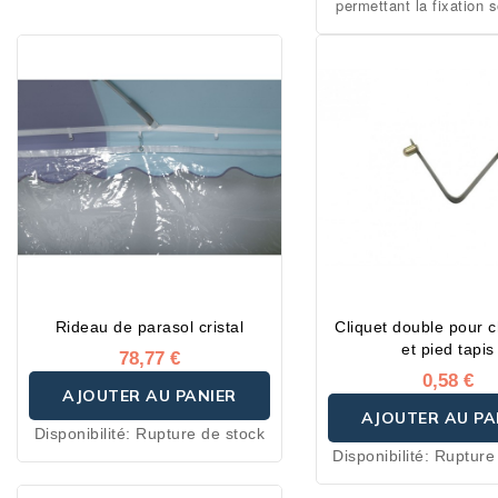
permettant la fixation 
crochets plastique ou 
commande) sur le côt
Oeillet sur les 3 autr
Rideau de parasol cristal
Cliquet double pour 
et pied tapis
78,77 €
0,58 €
AJOUTER AU PANIER
AJOUTER AU PA
Disponibilité:
Rupture de stock
Disponibilité:
Rupture