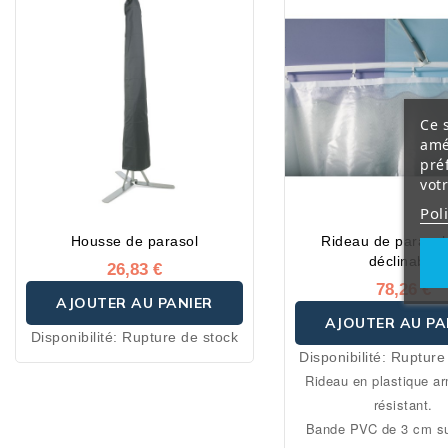
Ce s
amé
pré
vot
Pol
Housse de parasol
Rideau de parasol
déclinable
26,83 €
78,26 €
AJOUTER AU PANIER
AJOUTER AU PA
Disponibilité:
Rupture de stock
Disponibilité:
Rupture
Rideau en plastique ar
résistant.
Bande PVC de 3 cm sur